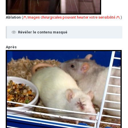
Ablation
(
/!\ Images chirurgicales pouvant heurter votre sensibilité /!\
)
Révéler le contenu masqué
Après