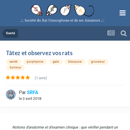
Santé
Tâtez et observez vos rats
santé
porphyrine
gale
blessure
grosseur
tumeur
(1 avis)
Par
SRFA
le 3 avril 2018
Notions d'anatomie et d'examen clinique
:
que vérifier pendant un