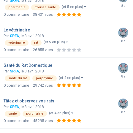
Par
SRFA
,
le 3 avril 2018
(et 5 en plus)
pharmacie
trousse santé
0
commentaire
38 401
vues
Le vétérinaire
Par
SRFA
,
le 3 avril 2018
(et 5 en plus)
vétérinaire
rat
0
commentaire
26 855
vues
Santé du Rat Domestique
Par
SRFA
,
le 3 avril 2018
(et 4 en plus)
santé du rat
porphyrine
0
commentaire
29 742
vues
Tâtez et observez vos rats
Par
SRFA
,
le 3 avril 2018
(et 4 en plus)
santé
porphyrine
0
commentaire
45 295
vues