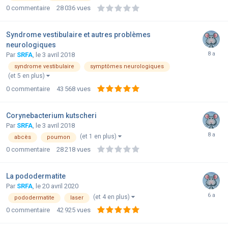
0
commentaire
28 036
vues
Syndrome vestibulaire et autres problèmes
neurologiques
Par
SRFA
,
le 3 avril 2018
syndrome vestibulaire
symptômes neurologiques
(et 5 en plus)
0
commentaire
43 568
vues
Corynebacterium kutscheri
Par
SRFA
,
le 3 avril 2018
(et 1 en plus)
abcès
poumon
0
commentaire
28 218
vues
La pododermatite
Par
SRFA
,
le 20 avril 2020
(et 4 en plus)
pododermatite
laser
0
commentaire
42 925
vues