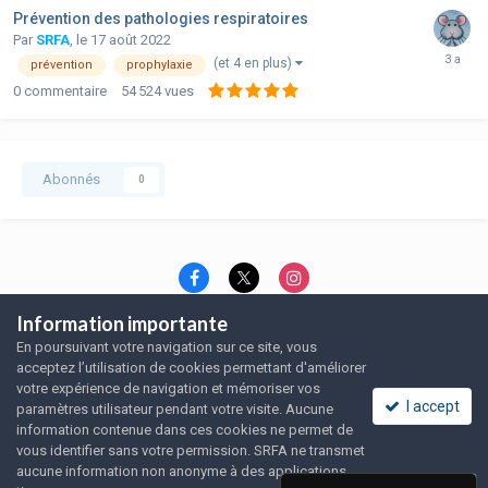
Prévention des pathologies respiratoires
Par
SRFA
,
le 17 août 2022
(et 4 en plus)
prévention
prophylaxie
0
commentaire
54 524
vues
Abonnés
0
Information importante
Langue
Thème
Politique de confidentialité
En poursuivant votre navigation sur ce site, vous
Nous contacter
Nous contacter
acceptez l’utilisation de cookies permettant d'améliorer
SRFA, l'association des amoureux du rat domestique
votre expérience de navigation et mémoriser vos
Powered by Invision Community
I accept
paramètres utilisateur pendant votre visite. Aucune
information contenue dans ces cookies ne permet de
vous identifier sans votre permission. SRFA ne transmet
aucune information non anonyme à des applications