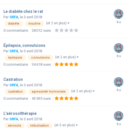
Le diabète chez le rat
Par
SRFA
,
le 3 avril 2018
(et 2 en plus)
diabète
insuline
0
commentaire
28 012
vues
Épilepsie, convulsions
Par
SRFA
,
le 3 avril 2018
(et 2 en plus)
épilepsie
convulsions
0
commentaire
34 618
vues
Castration
Par
SRFA
,
le 3 avril 2018
(et 2 en plus)
castration
agressivité hormonale
0
commentaire
43 935
vues
L'aérosolthérapie
Par
SRFA
,
le 3 avril 2018
(et 5 en plus)
aérosols
nébulisation