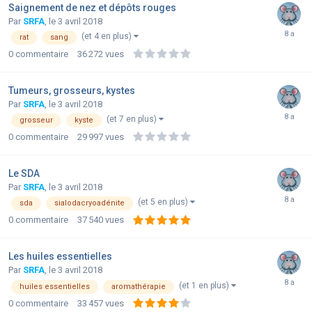
Saignement de nez et dépôts rouges
Par
SRFA
,
le 3 avril 2018
(et 4 en plus)
rat
sang
0
commentaire
36 272
vues
Tumeurs, grosseurs, kystes
Par
SRFA
,
le 3 avril 2018
(et 7 en plus)
grosseur
kyste
0
commentaire
29 997
vues
Le SDA
Par
SRFA
,
le 3 avril 2018
(et 5 en plus)
sda
sialodacryoadénite
0
commentaire
37 540
vues
Les huiles essentielles
Par
SRFA
,
le 3 avril 2018
(et 1 en plus)
huiles essentielles
aromathérapie
0
commentaire
33 457
vues