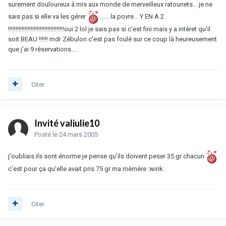
surement douloureux à mis aux monde de merveilleux ratounets... je ne
sais pas si elle va les gérer
...... la povre... Y EN A 2
!!!!!!!!!!!!!!!!!!!!!!!!!!!!!!!!!!!!!oui 2 lol je sais pas si c'est fini mais y a intéret qu'il
soit BEAU !!!!!! mdr Zébulon c'est pas foulé sur ce coup là heureusement
que j'ai 9 réservations....
Citer
Invité valjulie10
Posté
le 24 mars 2005
j'oubliais ils sont énorme je pense qu'ils doivent peser 35 gr chacun
c'est pour ça qu'elle avait pris 75 gr ma mèmère :wink:
Citer