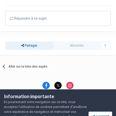
Répondre à ce sujet…
Partager
Abonnés
0
Aller sur la liste des sujets
Information importante
Langue
Thème
Politique de confidentialité
En poursuivant votre navigation sur ce site, vous
Nous contacter
Nous contacter
acceptez l’utilisation de cookies permettant d'améliorer
SRFA, l'association des amoureux du rat domestique
votre expérience de navigation et mémoriser vos
Powered by Invision Community