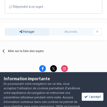
Répondre à ce sujet…
Partager
Abonnés
0
Aller sur la liste des sujets
Information importante
Langue
Thème
Politique de confidentialité
En poursuivant votre navigation sur ce site, vous
Nous contacter
Nous contacter
acceptez l’utilisation de cookies permettant d'améliorer
SRFA, l'association des amoureux du rat domestique
votre expérience de navigation et mémoriser vos
Powered by Invision Community
I accept
paramètres utilisateur pendant votre visite. Aucune
information contenue dans ces cookies ne permet de
vous identifier sans votre permission. SRFA ne transmet