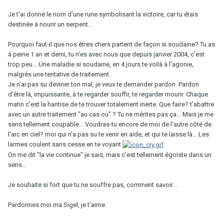
Je t'ai donné le nom d'une rune symbolisant la victoire, car tu étais
destinée à nourir un serpent...
Pourquoi faut-il que nos êtres chers partent de façon si soudaine? Tu as
à peine 1 an et demi, tu n'es avec nous que depuis janvier 2004, c'est
trop peu... Une maladie si soudaine, en 4 jours te voilà à l'agonie,
malgrés une tentative de traitement.
Je n'ai pas su deviner ton mal, je veux te demander pardon. Pardon
d'être là, impuissante, à te regarder souffir, te regarder mourir. Chaque
matin c'est la hantise de te trouver totalement inerte. Que faire? t'abattre
avec un autre traitement "au cas où" ? Tu ne mérites pas ça... Mais je me
sens tellement coupable... Voudras-tu encore de moi de l'autre côté de
l'arc en ciel? moi qui n'a pas su te venir en aide, et qui te laisse là... Les
larmes coulent sans cesse en te voyant
On me dit "la vie continue" je sais, mais c'est tellement égoïste dans un
sens...
Je souhaite si fort que tu ne souffre pas, comment savoir...
Pardonnes moi ma Sigel, je t'aime.