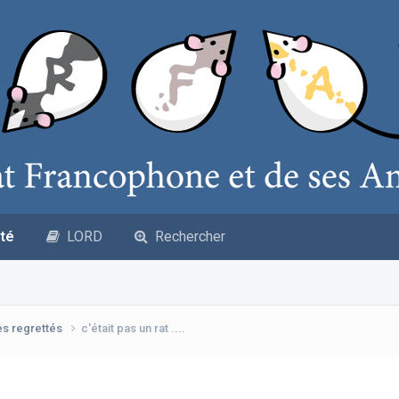
té
LORD
Rechercher
es regrettés
c'était pas un rat ....