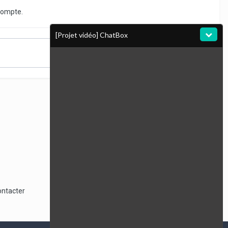
compte.
[Projet vidéo] ChatBox
Toute l’activité
ontacter