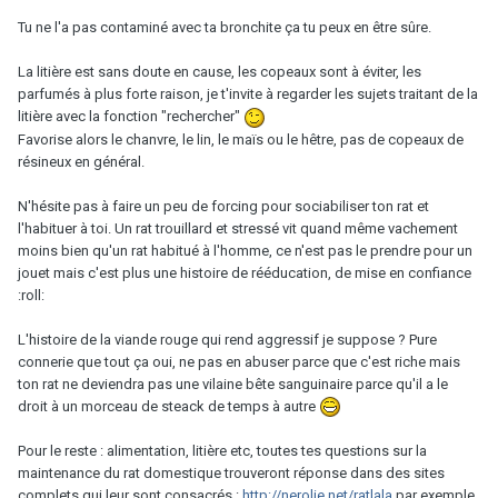
Tu ne l'a pas contaminé avec ta bronchite ça tu peux en être sûre.
La litière est sans doute en cause, les copeaux sont à éviter, les
parfumés à plus forte raison, je t'invite à regarder les sujets traitant de la
litière avec la fonction "rechercher"
Favorise alors le chanvre, le lin, le maïs ou le hêtre, pas de copeaux de
résineux en général.
N'hésite pas à faire un peu de forcing pour sociabiliser ton rat et
l'habituer à toi. Un rat trouillard et stressé vit quand même vachement
moins bien qu'un rat habitué à l'homme, ce n'est pas le prendre pour un
jouet mais c'est plus une histoire de rééducation, de mise en confiance
:roll:
L'histoire de la viande rouge qui rend aggressif je suppose ? Pure
connerie que tout ça oui, ne pas en abuser parce que c'est riche mais
ton rat ne deviendra pas une vilaine bête sanguinaire parce qu'il a le
droit à un morceau de steack de temps à autre
Pour le reste : alimentation, litière etc, toutes tes questions sur la
maintenance du rat domestique trouveront réponse dans des sites
complets qui leur sont consacrés :
http://nerolie.net/ratlala
par exemple