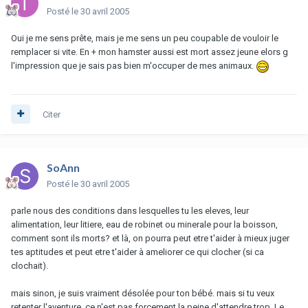
Posté
le 30 avril 2005
Oui je me sens prête, mais je me sens un peu coupable de vouloir le
remplacer si vite. En + mon hamster aussi est mort assez jeune elors g
l'impression que je sais pas bien m'occuper de mes animaux.
Citer
SoAnn
Posté
le 30 avril 2005
parle nous des conditions dans lesquelles tu les eleves, leur
alimentation, leur litiere, eau de robinet ou minerale pour la boisson,
comment sont ils morts? et là, on pourra peut etre t'aider à mieux juger
tes aptitudes et peut etre t'aider à ameliorer ce qui clocher (si ca
clochait).
mais sinon, je suis vraiment désolée pour ton bébé. mais si tu veux
retenter l'aventure, ce n'est pas forcement la peine d'attendre trop. Le