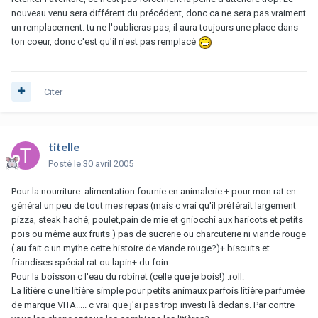
nouveau venu sera différent du précédent, donc ca ne sera pas vraiment
un remplacement. tu ne l'oublieras pas, il aura toujours une place dans
ton coeur, donc c'est qu'il n'est pas remplacé
Citer
titelle
Posté
le 30 avril 2005
Pour la nourriture: alimentation fournie en animalerie + pour mon rat en
général un peu de tout mes repas (mais c vrai qu'il préférait largement
pizza, steak haché, poulet,pain de mie et gniocchi aux haricots et petits
pois ou même aux fruits ) pas de sucrerie ou charcuterie ni viande rouge
( au fait c un mythe cette histoire de viande rouge?)+ biscuits et
friandises spécial rat ou lapin+ du foin.
Pour la boisson c l'eau du robinet (celle que je bois!) :roll:
La litière c une litière simple pour petits animaux parfois litière parfumée
de marque VITA..... c vrai que j'ai pas trop investi là dedans. Par contre