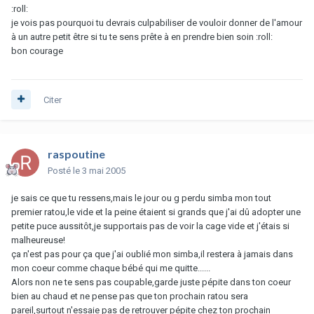
:roll:
je vois pas pourquoi tu devrais culpabiliser de vouloir donner de l'amour
à un autre petit être si tu te sens prête à en prendre bien soin :roll:
bon courage
Citer
raspoutine
Posté
le 3 mai 2005
je sais ce que tu ressens,mais le jour ou g perdu simba mon tout
premier ratou,le vide et la peine étaient si grands que j'ai dû adopter une
petite puce aussitôt,je supportais pas de voir la cage vide et j'étais si
malheureuse!
ça n'est pas pour ça que j'ai oublié mon simba,il restera à jamais dans
mon coeur comme chaque bébé qui me quitte......
Alors non ne te sens pas coupable,garde juste pépite dans ton coeur
bien au chaud et ne pense pas que ton prochain ratou sera
pareil,surtout n'essaie pas de retrouver pépite chez ton prochain