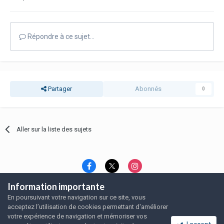
Répondre à ce sujet…
Partager
Abonnés
0
Aller sur la liste des sujets
Information importante
Langue
Thème
Politique de confidentialité
En poursuivant votre navigation sur ce site, vous
Nous contacter
Nous contacter
acceptez l’utilisation de cookies permettant d'améliorer
SRFA, l'association des amoureux du rat domestique
votre expérience de navigation et mémoriser vos
Powered by Invision Community