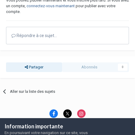
Vous pouvez publier maintenant et vous inscrire plus tard. Si vous avez
un compte,
connectez-vous maintenant
pour publier avec votre
compte.
Répondre à ce sujet…
Partager
Abonnés
0
Aller sur la liste des sujets
Information importante
Langue
Thème
Politique de confidentialité
En poursuivant votre navigation sur ce site, vous
Nous contacter
Nous contacter