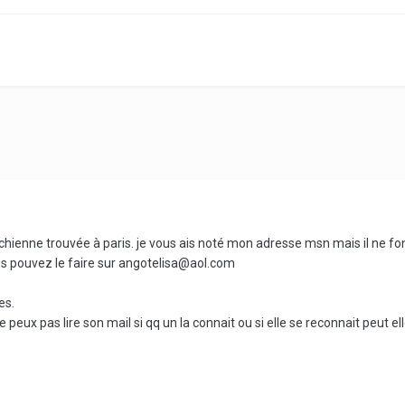
chienne trouvée à paris. je vous ais noté mon adresse msn mais il ne fo
us pouvez le faire sur angotelisa@aol.com
es.
ne peux pas lire son mail si qq un la connait ou si elle se reconnait peut e