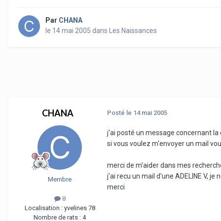
Par
CHANA
le 14 mai 2005
dans
Les Naissances
CHANA
Posté
le 14 mai 2005
j'ai posté un message concernant la 
si vous voulez m'envoyer un mail vo
merci de m'aider dans mes recherch
j'ai recu un mail d'une ADELINE V, je 
Membre
merci
8
Localisation :
yvelines 78
Nombre de rats :
4