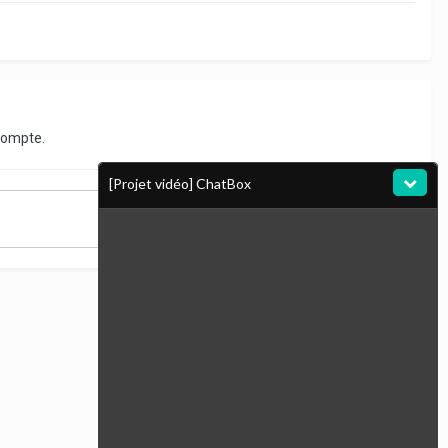
compte.
[Projet vidéo] ChatBox
Toute l’activité