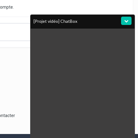
compte.
[Projet vidéo] ChatBox
Toute l’activité
ontacter