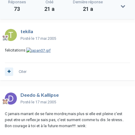
Réponses
Créé
Dernière réponse
73
21 a
21 a
tekila
Posté
le 17 mai 2005
felicitations
Citer
Deedo & Kallipse
Posté
le 17 mai 2005
C jamais marrant de se faire mordre,mais plus si elle est pleine c'est
peut etre un reflex je sais pas, c'est surment comme tu dis :le stress..
Bon courage à toi et à la future moman!!!! :wink: