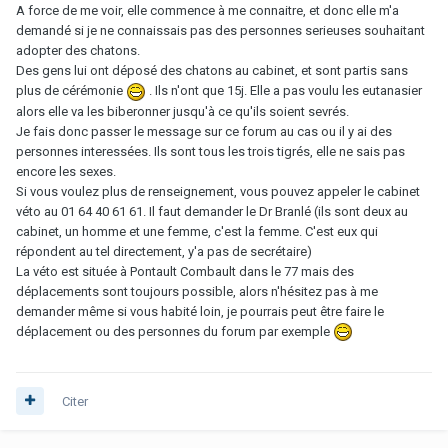
A force de me voir, elle commence à me connaitre, et donc elle m'a
demandé si je ne connaissais pas des personnes serieuses souhaitant
adopter des chatons.
Des gens lui ont déposé des chatons au cabinet, et sont partis sans
plus de cérémonie
. Ils n'ont que 15j. Elle a pas voulu les eutanasier
alors elle va les biberonner jusqu'à ce qu'ils soient sevrés.
Je fais donc passer le message sur ce forum au cas ou il y ai des
personnes interessées. Ils sont tous les trois tigrés, elle ne sais pas
encore les sexes.
Si vous voulez plus de renseignement, vous pouvez appeler le cabinet
véto au 01 64 40 61 61. Il faut demander le Dr Branlé (ils sont deux au
cabinet, un homme et une femme, c'est la femme. C'est eux qui
répondent au tel directement, y'a pas de secrétaire)
La véto est située à Pontault Combault dans le 77 mais des
déplacements sont toujours possible, alors n'hésitez pas à me
demander même si vous habité loin, je pourrais peut être faire le
déplacement ou des personnes du forum par exemple
Citer