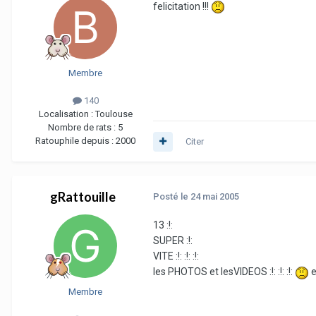
felicitation !!!
Membre
140
Localisation :
Toulouse
Nombre de rats :
5
Ratouphile depuis :
2000
Citer
gRattouille
Posté
le 24 mai 2005
13 :!:
SUPER :!:
VITE :!: :!: :!:
les PHOTOS et lesVIDEOS :!: :!: :!:
e
Membre