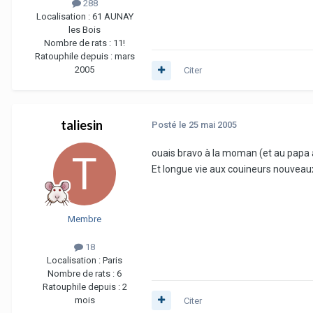
288
Localisation :
61 AUNAY
les Bois
Nombre de rats :
11!
Ratouphile depuis :
mars
2005
Citer
taliesin
Posté
le 25 mai 2005
ouais bravo à la moman (et au papa 
Et longue vie aux couineurs nouveau
Membre
18
Localisation :
Paris
Nombre de rats :
6
Ratouphile depuis :
2
mois
Citer