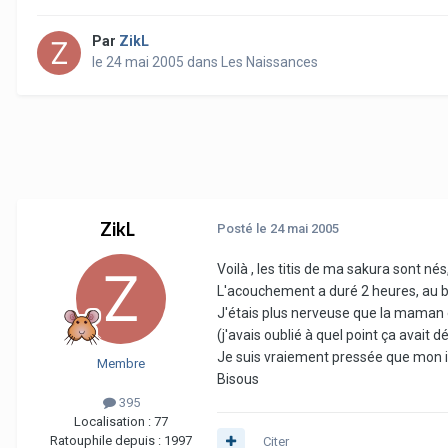
Par
ZikL
le 24 mai 2005
dans
Les Naissances
ZikL
Posté
le 24 mai 2005
Voilà , les titis de ma sakura sont nés
L'acouchement a duré 2 heures, au bou
J'étais plus nerveuse que la maman et
(j'avais oublié à quel point ça avait dé
Je suis vraiement pressée que mon int
Membre
Bisous
395
Localisation :
77
Ratouphile depuis :
1997
Citer