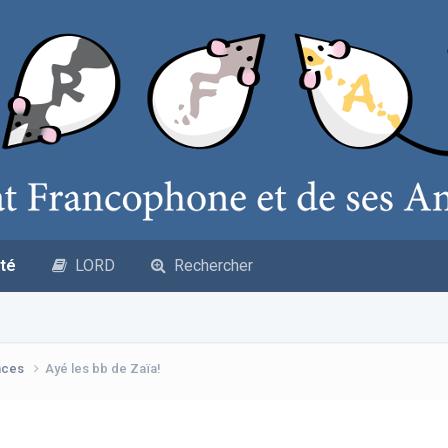
té
LORD
Rechercher
nces
Ayé les bb de Zaïa!