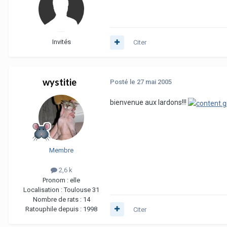
Invités
Citer
wystitie
Posté
le 27 mai 2005
bienvenue aux lardons!!!
Membre
2,6 k
Pronom :
elle
Localisation :
Toulouse 31
Nombre de rats :
14
Ratouphile depuis :
1998
Citer