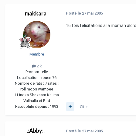
makkara
Posté
le 27 mai 2005
16 fois felicitations a la moman alor
Membre
2 k
Pronom :
elle
Localisation :
rouen 76
Nombre de rats :
7 rates :
roll mops wampee
LLindka Shazaam Kalima
Vallhalla et Bad
Ratouphile depuis :
1993
Citer
.:Abby:.
Posté
le 27 mai 2005