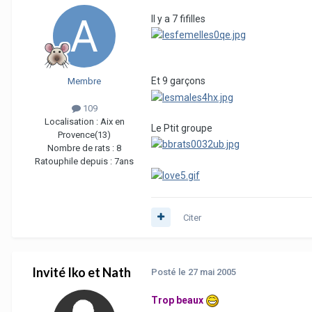
Il y a 7 fifilles
Et 9 garçons
Membre
109
Localisation :
Aix en
Le Ptit groupe
Provence(13)
Nombre de rats :
8
Ratouphile depuis :
7ans
Citer
Invité Iko et Nath
Posté
le 27 mai 2005
Trop beaux