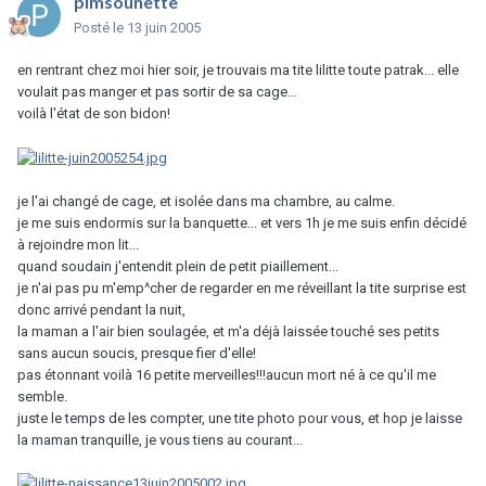
pimsounette
Posté
le 13 juin 2005
en rentrant chez moi hier soir, je trouvais ma tite lilitte toute patrak... elle
voulait pas manger et pas sortir de sa cage...
voilà l'état de son bidon!
je l'ai changé de cage, et isolée dans ma chambre, au calme.
je me suis endormis sur la banquette... et vers 1h je me suis enfin décidé
à rejoindre mon lit...
quand soudain j'entendit plein de petit piaillement...
je n'ai pas pu m'emp^cher de regarder en me réveillant la tite surprise est
donc arrivé pendant la nuit,
la maman a l'air bien soulagée, et m'a déjà laissée touché ses petits
sans aucun soucis, presque fier d'elle!
pas étonnant voilà 16 petite merveilles!!!aucun mort né à ce qu'il me
semble.
juste le temps de les compter, une tite photo pour vous, et hop je laisse
la maman tranquille, je vous tiens au courant...