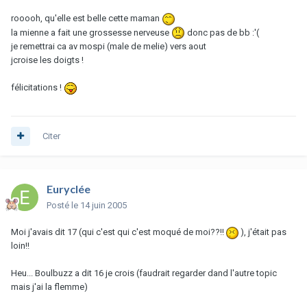
rooooh, qu'elle est belle cette maman
la mienne a fait une grossesse nerveuse
donc pas de bb :'(
je remettrai ca av mospi (male de melie) vers aout
jcroise les doigts !
félicitations !
Citer
Euryclée
Posté
le 14 juin 2005
Moi j'avais dit 17 (qui c'est qui c'est moqué de moi??!!
), j'était pas
loin!!
Heu... Boulbuzz a dit 16 je crois (faudrait regarder dand l'autre topic
mais j'ai la flemme)