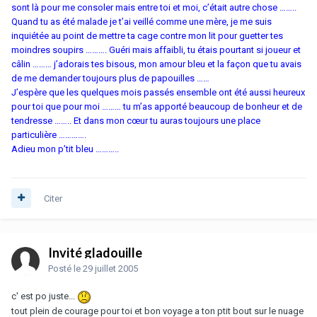
sont là pour me consoler mais entre toi et moi, c’était autre chose ……..
Quand tu as été malade je t’ai veillé comme une mère, je me suis
inquiétée au point de mettre ta cage contre mon lit pour guetter tes
moindres soupirs ………. Guéri mais affaibli, tu étais pourtant si joueur et
câlin ……… j’adorais tes bisous, mon amour bleu et la façon que tu avais
de me demander toujours plus de papouilles ……
J’espère que les quelques mois passés ensemble ont été aussi heureux
pour toi que pour moi ……… tu m’as apporté beaucoup de bonheur et de
tendresse …….. Et dans mon cœur tu auras toujours une place
particulière ………….
Adieu mon p’tit bleu ………..
Citer
Invité gladouille
Posté
le 29 juillet 2005
c' est po juste...
tout plein de courage pour toi et bon voyage a ton ptit bout sur le nuage