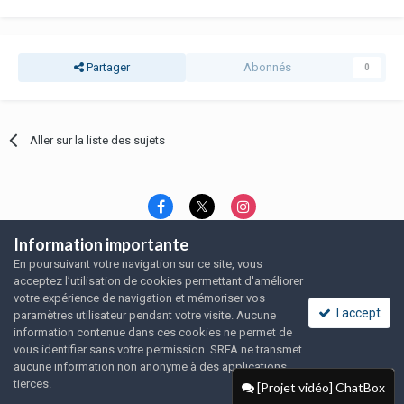
Partager
Abonnés
0
Aller sur la liste des sujets
Information importante
Langue
Thème
Politique de confidentialité
En poursuivant votre navigation sur ce site, vous
Nous contacter
Nous contacter
acceptez l’utilisation de cookies permettant d'améliorer
SRFA, l'association des amoureux du rat domestique
votre expérience de navigation et mémoriser vos
Powered by Invision Community
I accept
paramètres utilisateur pendant votre visite. Aucune
information contenue dans ces cookies ne permet de
vous identifier sans votre permission. SRFA ne transmet
aucune information non anonyme à des applications
tierces.
[Projet vidéo] ChatBox