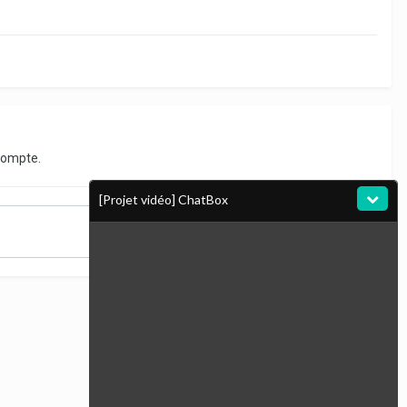
compte.
[Projet vidéo] ChatBox
Toute l’activité