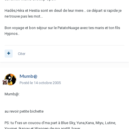
Hadès,Héra et Hestia sont en deuil de leur mere... ce départ si rapide je
ne trouve pas les mot...
Bon voyage et bon séjour sur le PatatoNuage avec tes maris et ton fils
Hypnos..
Citer
Mumb@
Posté
le 14 octobre 2005
Mumb@:
au revoir petite bichette
PS: tu f'ras un coucou d'ma part à Blue Sky, Yuna,Kana, Miyu, Lutine,
Youmei, Ikspay et Waggen de ma aprt!!! :bave: