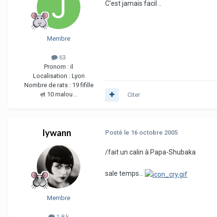
C'est jamais facil ..
Membre
63
Pronom :
il
Localisation :
Lyon
Nombre de rats :
19 fifille
et 10 malou ..
Citer
lywann
Posté
le 16 octobre 2005
/fait un calin à Papa-Shubaka
sale temps...
Membre
1,8 k