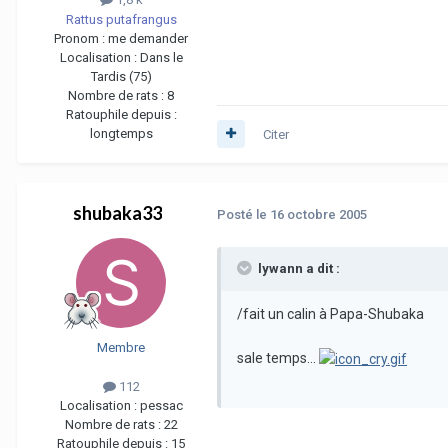
Rattus putafrangus
Pronom :
me demander
Localisation :
Dans le
Tardis (75)
Nombre de rats :
8
Ratouphile depuis :
longtemps
Citer
shubaka33
Posté
le 16 octobre 2005
lywann a dit :
/fait un calin à Papa-Shubaka
Membre
sale temps...
112
Localisation :
pessac
Nombre de rats :
22
Ratouphile depuis :
15