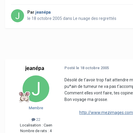
Par
jeanépa
le 18 octobre 2005
dans
Le nuage des regrettés
jeanépa
Posté
le 18 octobre 2005
Désolé de t'avoir trop fait attendre m
pu*ain de tumeur ne va pas t'accomp
Comment elles vont faire, tes copines
Bon voyage ma grosse.
Membre
http://www.mezimages.com/
22
Localisation :
Caen
Nombre de rats :
4