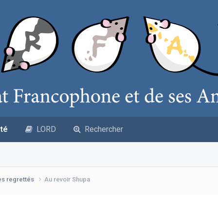
té
LORD
Rechercher
es regrettés
Au revoir Shupa