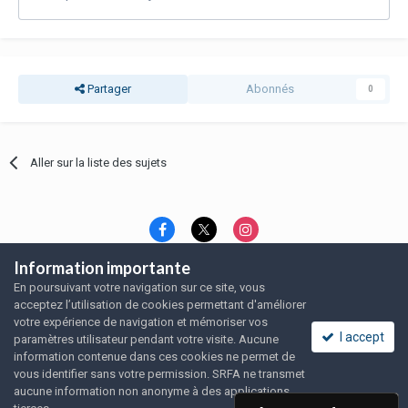
Partager
Abonnés
0
Aller sur la liste des sujets
Information importante
Langue
Thème
Politique de confidentialité
En poursuivant votre navigation sur ce site, vous
Nous contacter
Nous contacter
acceptez l’utilisation de cookies permettant d'améliorer
SRFA, l'association des amoureux du rat domestique
votre expérience de navigation et mémoriser vos
Powered by Invision Community
I accept
paramètres utilisateur pendant votre visite. Aucune
information contenue dans ces cookies ne permet de
vous identifier sans votre permission. SRFA ne transmet
aucune information non anonyme à des applications