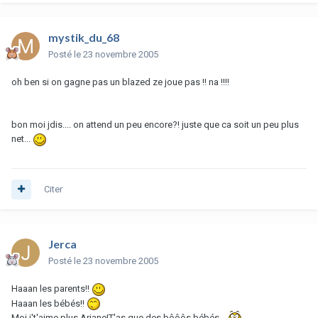
mystik_du_68
Posté
le 23 novembre 2005
oh ben si on gagne pas un blazed ze joue pas !! na !!!!
bon moi jdis.... on attend un peu encore?! juste que ca soit un peu plus
net...
Citer
Jerca
Posté
le 23 novembre 2005
Haaan les parents!!
Haaan les bébés!!
Moi j't'aime plus Ariane!T'as que des bôôôs bébés...