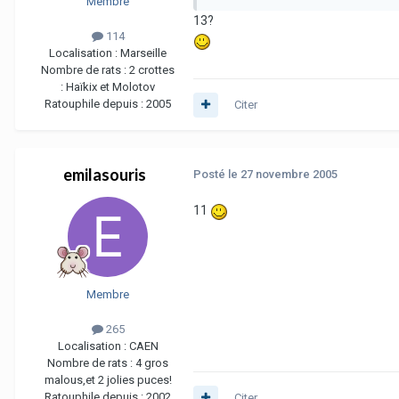
Membre
13?
114
Localisation :
Marseille
Nombre de rats :
2 crottes
: Haïkix et Molotov
Ratouphile depuis :
2005
Citer
emilasouris
Posté
le 27 novembre 2005
11
Membre
265
Localisation :
CAEN
Nombre de rats :
4 gros
malous,et 2 jolies puces!
Ratouphile depuis :
2002
Citer