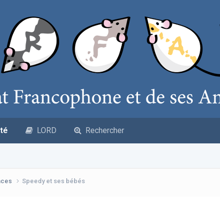
té
LORD
Rechercher
nces
Speedy et ses bébés