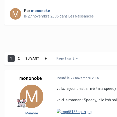
Par
mononoke
le 27 novembre 2005
dans
Les Naissances
1
2
SUIVANT
Page 1 sur 2
mononoke
Posté
le 27 novembre 2005
voila, le jour J est arrivé!!! ma spee
voici la maman : Speedy, jolie irsh no
Membre