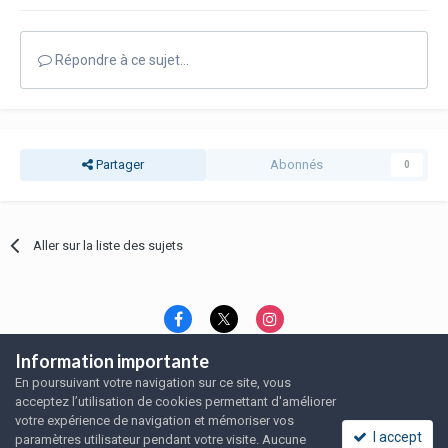
Répondre à ce sujet…
Partager
Abonnés
0
Aller sur la liste des sujets
Information importante
Langue
Thème
Politique de confidentialité
En poursuivant votre navigation sur ce site, vous
Nous contacter
Nous contacter
acceptez l’utilisation de cookies permettant d'améliorer
SRFA, l'association des amoureux du rat domestique
votre expérience de navigation et mémoriser vos
Powered by Invision Community
I accept
paramètres utilisateur pendant votre visite. Aucune