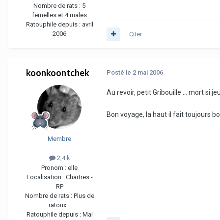
Nombre de rats :
5
femelles et 4 males
Ratouphile depuis :
avril
2006
Citer
koonkoontchek
Posté
le 2 mai 2006
Au revoir, petit Gribouille ... mort si j
Bon voyage, la haut il fait toujours b
Membre
2,4 k
Pronom :
elle
Localisation :
Chartres -
RP
Nombre de rats :
Plus de
ratoux...
Ratouphile depuis :
Mai