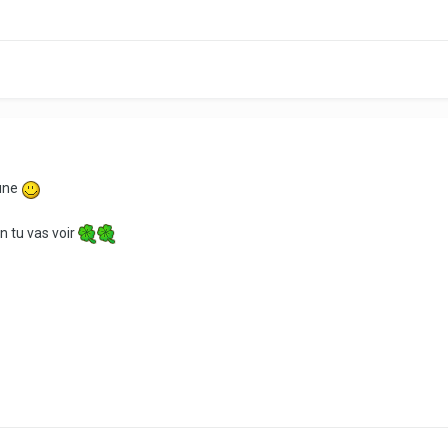
eune
on tu vas voir