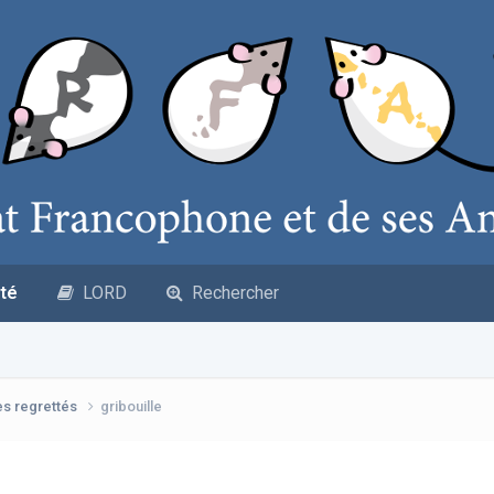
té
LORD
Rechercher
es regrettés
gribouille