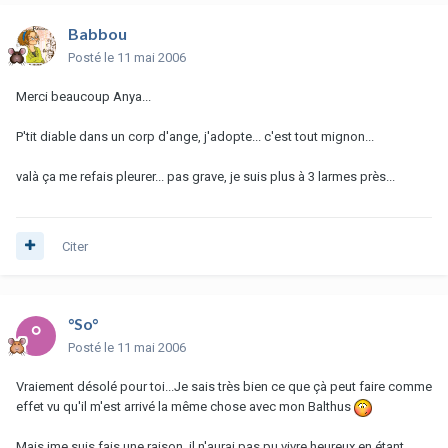
Babbou
Posté
le 11 mai 2006
Merci beaucoup Anya...
P'tit diable dans un corp d'ange, j'adopte... c'est tout mignon...
valà ça me refais pleurer... pas grave, je suis plus à 3 larmes près...
Citer
°So°
Posté
le 11 mai 2006
Vraiement désolé pour toi...Je sais très bien ce que çà peut faire comme
effet vu qu'il m'est arrivé la même chose avec mon Balthus
Mais jme suis fais une raison, il n'aurai pas pu vivre heureux en étant