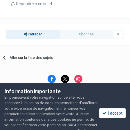
Répondre à ce sujet…
Partager
Abonnés
0
Aller sur la liste des sujets
Information importante
Langue
Thème
Politique de confidentialité
En poursuivant votre navigation sur ce site, vous
Nous contacter
Nous contacter
acceptez l’utilisation de cookies permettant d'améliorer
SRFA, l'association des amoureux du rat domestique
votre expérience de navigation et mémoriser vos
Powered by Invision Community
I accept
paramètres utilisateur pendant votre visite. Aucune
information contenue dans ces cookies ne permet de
vous identifier sans votre permission. SRFA ne transmet