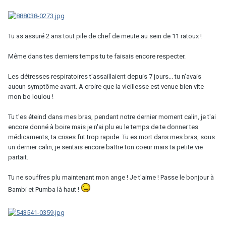
Tu as assuré 2 ans tout pile de chef de meute au sein de 11 ratoux !
Même dans tes derniers temps tu te faisais encore respecter.
Les détresses respiratoires t'assaillaient depuis 7 jours... tu n'avais
aucun symptôme avant. A croire que la vieillesse est venue bien vite
mon bo loulou !
Tu t'es éteind dans mes bras, pendant notre dernier moment calin, je t'ai
encore donné à boire mais je n'ai plu eu le temps de te donner tes
médicaments, ta crises fut trop rapide. Tu es mort dans mes bras, sous
un dernier calin, je sentais encore battre ton coeur mais ta petite vie
partait.
Tu ne souffres plu maintenant mon ange ! Je t'aime ! Passe le bonjour à
Bambi et Pumba là haut !