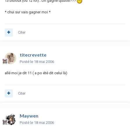
13 biboux (ou 12 lol)...On gagne quuoiii???
* chui sur vais gagner moi *
Citer
titecrevette
Posté
le 18 mai 2006
allé moi je dit 11 ( a po été dit celui là)
Citer
Maywen
Posté
le 18 mai 2006