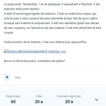
Le papounet: Tamendua, 1 an et quelques. Il appartient a Pipintuh. Il est
siamois seal point dumbo
Il vient d'une longue lignee de siamois. C'est un male tres coquin qui
vole le pain a ses copains les plus dominés et leur fait de gros calins
lorsque ses maitres le surpennent. Il est tres sensible quant aux deces
de ses copains, ou l'absence de ses maitres. Il est tres attachant et tres
coquin.
Voila le bidon de la maman, c'est son 20eme jour aujourd'hui
Alors on lance les paris, combiens de petits?
Citer
Réponses
Créé
Dernière réponse
65
20 a
20 a