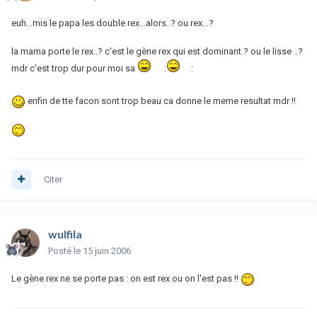
euh...mis le papa les double rex...alors..? ou rex...?
la mama porte le rex..? c'est le gène rex qui est dominant.? ou le lisse ..?
mdr c'est trop dur pour moi sa
:
:
enfin de tte facon sont trop beau ca donne le meme resultat mdr !!
Citer
wulfila
Posté
le 15 juin 2006
Le gène rex ne se porte pas : on est rex ou on l'est pas !!