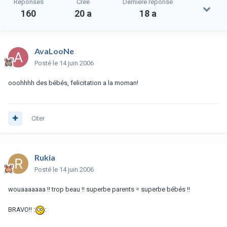
Réponses
Créé
Dernière réponse
160
20 a
18 a
AvaLooNe
Posté
le 14 juin 2006
ooohhhh des bébés, felicitation a la moman!
Citer
Rukia
Posté
le 14 juin 2006
wouaaaaaaa !! trop beau !! superbe parents = superbe bébés !!
BRAVO!! :
: