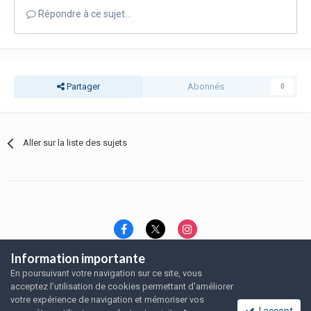
Répondre à ce sujet…
Partager
Abonnés
0
Aller sur la liste des sujets
Information importante
Langue
Thème
Politique de confidentialité
En poursuivant votre navigation sur ce site, vous
Nous contacter
Nous contacter
acceptez l’utilisation de cookies permettant d'améliorer
SRFA, l'association des amoureux du rat domestique
votre expérience de navigation et mémoriser vos
Powered by Invision Community