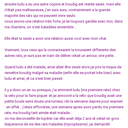
ensuite ludu a eu une autre copine et boudig est restée seule. mais elle
n'était pas malheureuse, j'en suis sure, contrairement a la grande
majorité des rats qui ne peuvent vivre seuls.
nous avions une relation très forte, je lai toujours gardée avec moi, dans
ma chambre, on s'est baladées ensemble...
Elle était la seule a avoir une relation aussi cool avec mon chat.
Vraiment, tous ceux qui la connaissaient la trouvaient differente des
autres rats, je suis pas en train de délirer cetait un amour, une perle...
Quand ludu a été malade, amaï allait être seule alors jai pris le risque de
remettre boudig malgré sa maladie (enfin elle se portait très bien) avec
ludu et amaï, et ca s'est bien passé.
il y a donc un an ou presque, j'ai emmené ludu (ma premiere rate) chez
la veto pour la faire piquer. et jai annocné a la véto que boudig avait une
petite boule sans doute une tumeur, rdv la semaine dapres pour examen
: en effet... j'etais effondree, une semaine apres avoir perdu ma premiere
rate, ma boudig tant aimée etait malade...
on ma deconseillé de lopérer car elle avait déja 2 ans et cetait en gros
lesperance de vie des rats malades (mycoplasme). jai demandé