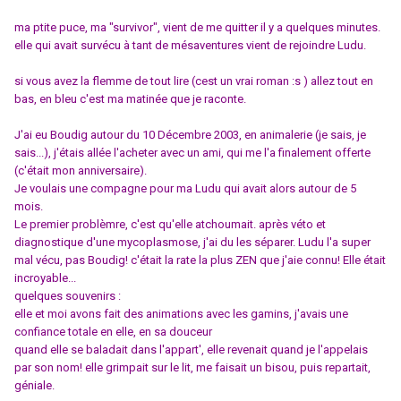
ma ptite puce, ma "survivor", vient de me quitter il y a quelques minutes.
elle qui avait survécu à tant de mésaventures vient de rejoindre Ludu.
si vous avez la flemme de tout lire (cest un vrai roman :s ) allez tout en
bas, en bleu c'est ma matinée que je raconte.
J'ai eu Boudig autour du 10 Décembre 2003, en animalerie (je sais, je
sais...), j'étais allée l'acheter avec un ami, qui me l'a finalement offerte
(c'était mon anniversaire).
Je voulais une compagne pour ma Ludu qui avait alors autour de 5
mois.
Le premier problèmre, c'est qu'elle atchoumait. après véto et
diagnostique d'une mycoplasmose, j'ai du les séparer. Ludu l'a super
mal vécu, pas Boudig! c'était la rate la plus ZEN que j'aie connu! Elle était
incroyable...
quelques souvenirs :
elle et moi avons fait des animations avec les gamins, j'avais une
confiance totale en elle, en sa douceur
quand elle se baladait dans l'appart', elle revenait quand je l'appelais
par son nom! elle grimpait sur le lit, me faisait un bisou, puis repartait,
géniale.