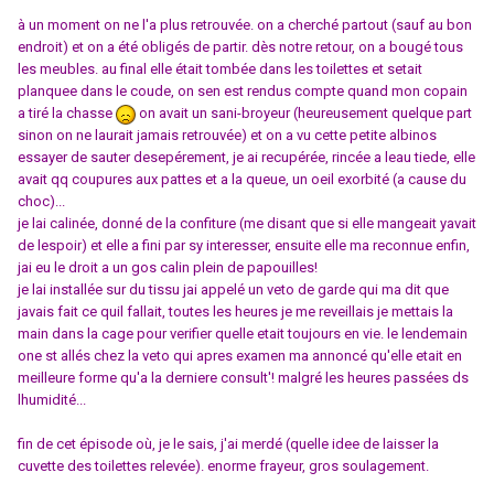
à un moment on ne l'a plus retrouvée. on a cherché partout (sauf au bon
endroit) et on a été obligés de partir. dès notre retour, on a bougé tous
les meubles. au final elle était tombée dans les toilettes et setait
planquee dans le coude, on sen est rendus compte quand mon copain
a tiré la chasse
on avait un sani-broyeur (heureusement quelque part
sinon on ne laurait jamais retrouvée) et on a vu cette petite albinos
essayer de sauter desepérement, je ai recupérée, rincée a leau tiede, elle
avait qq coupures aux pattes et a la queue, un oeil exorbité (a cause du
choc)...
je lai calinée, donné de la confiture (me disant que si elle mangeait yavait
de lespoir) et elle a fini par sy interesser, ensuite elle ma reconnue enfin,
jai eu le droit a un gos calin plein de papouilles!
je lai installée sur du tissu jai appelé un veto de garde qui ma dit que
javais fait ce quil fallait, toutes les heures je me reveillais je mettais la
main dans la cage pour verifier quelle etait toujours en vie. le lendemain
one st allés chez la veto qui apres examen ma annoncé qu'elle etait en
meilleure forme qu'a la derniere consult'! malgré les heures passées ds
lhumidité...
fin de cet épisode où, je le sais, j'ai merdé (quelle idee de laisser la
cuvette des toilettes relevée). enorme frayeur, gros soulagement.