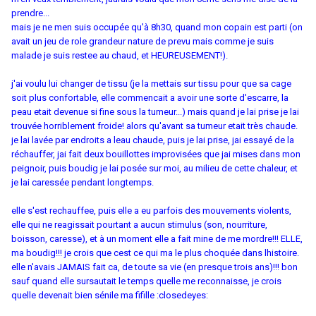
prendre...
mais je ne men suis occupée qu'à 8h30, quand mon copain est parti (on
avait un jeu de role grandeur nature de prevu mais comme je suis
malade je suis restee au chaud, et HEUREUSEMENT!).
j'ai voulu lui changer de tissu (je la mettais sur tissu pour que sa cage
soit plus confortable, elle commencait a avoir une sorte d'escarre, la
peau etait devenue si fine sous la tumeur...) mais quand je lai prise je lai
trouvée horriblement froide! alors qu'avant sa tumeur etait très chaude.
je lai lavée par endroits a leau chaude, puis je lai prise, jai essayé de la
réchauffer, jai fait deux bouillottes improvisées que jai mises dans mon
peignoir, puis boudig je lai posée sur moi, au milieu de cette chaleur, et
je lai caressée pendant longtemps.
elle s'est rechauffee, puis elle a eu parfois des mouvements violents,
elle qui ne reagissait pourtant a aucun stimulus (son, nourriture,
boisson, caresse), et à un moment elle a fait mine de me mordre!!! ELLE,
ma boudig!!! je crois que cest ce qui ma le plus choquée dans lhistoire.
elle n'avais JAMAIS fait ca, de toute sa vie (en presque trois ans)!!! bon
sauf quand elle sursautait le temps quelle me reconnaisse, je crois
quelle devenait bien sénile ma fifille :closedeyes: