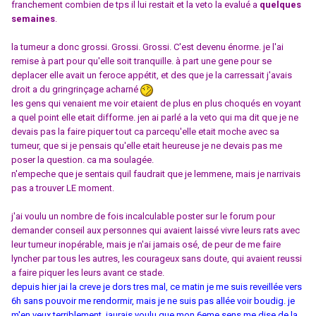
franchement combien de tps il lui restait et la veto la evalué a
quelques
semaines
.
la tumeur a donc grossi. Grossi. Grossi. C'est devenu énorme. je l'ai
remise à part pour qu'elle soit tranquille. à part une gene pour se
deplacer elle avait un feroce appétit, et des que je la carressait j'avais
droit a du gringrinçage acharné
les gens qui venaient me voir etaient de plus en plus choqués en voyant
a quel point elle etait difforme. jen ai parlé a la veto qui ma dit que je ne
devais pas la faire piquer tout ca parcequ'elle etait moche avec sa
tumeur, que si je pensais qu'elle etait heureuse je ne devais pas me
poser la question. ca ma soulagée.
n'empeche que je sentais quil faudrait que je lemmene, mais je narrivais
pas a trouver LE moment.
j'ai voulu un nombre de fois incalculable poster sur le forum pour
demander conseil aux personnes qui avaient laissé vivre leurs rats avec
leur tumeur inopérable, mais je n'ai jamais osé, de peur de me faire
lyncher par tous les autres, les courageux sans doute, qui avaient reussi
a faire piquer les leurs avant ce stade.
depuis hier jai la creve je dors tres mal, ce matin je me suis reveillée vers
6h sans pouvoir me rendormir, mais je ne suis pas allée voir boudig. je
m'en veux terriblement, jaurais voulu que mon 6eme sens me dise de la