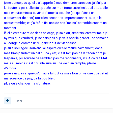
je ne pense pas qu'elle ait apprécié mes dernieres caresses. jai fini par
lui foutre la paix, elle etait posée sur mon torse entre les bouillottes. elle
sest ensuite mise a ouvrir et fermer la bouche (ce qui faisait un
claquement de dent) toute les secondes. impressionnant. puis je lai
sentie trembler, et ç'a été la fin. une de ses "mains" a tremblé encore un
moment.
là elle est toute raide dans sa cage, je sais ou jaimerais lenterrer mais je
ny vais que vendredi, je ne sais pas si je vais oser la garder une semaine
au congelo comme un vulgaire bout de viandasse.
je suis soulagée, souvent j'ai espéré qu'elle meure calmement, dans
mes bras pendant un calin... ca y est, c'est fait. pas de la facon dont je
lesperais, puisqu'elle ne semblait pas me reconnaitre, et CA ca fait MAL.
mais au moins c'est fini. elle aura eu une vie bien remplie, pleine
d'amour.
je ne sais pas si quelqu'un aura lu tout ca mais bon on va dire que cetait
ma sceance de psy, ca fait du bien.
plus qu'a changer ma signature.
Citer