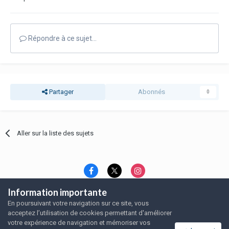
Répondre à ce sujet…
Partager
Abonnés
0
Aller sur la liste des sujets
Information importante
Langue
Thème
Politique de confidentialité
En poursuivant votre navigation sur ce site, vous
Nous contacter
Nous contacter
acceptez l’utilisation de cookies permettant d'améliorer
SRFA, l'association des amoureux du rat domestique
votre expérience de navigation et mémoriser vos
Powered by Invision Community