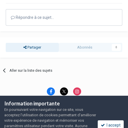
Répondre à ce sujet…
Partager
Abonnés
0
Aller sur la liste des sujets
Information importante
Langue
Thème
Politique de confidentialité
En poursuivant votre navigation sur ce site, vous
Nous contacter
Nous contacter
acceptez l’utilisation de cookies permettant d'améliorer
SRFA, l'association des amoureux du rat domestique
votre expérience de navigation et mémoriser vos
Powered by Invision Community
I accept
paramètres utilisateur pendant votre visite. Aucune