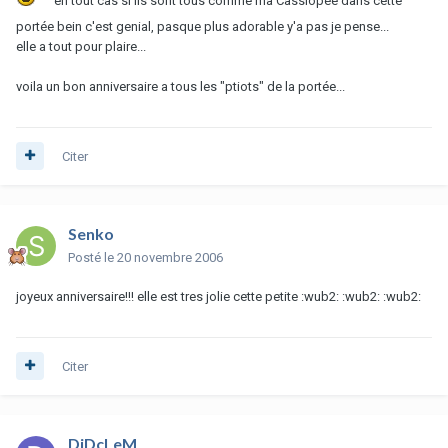
en tout cas si ils sont tous comme ma Cassiopée dans cette
portée bein c'est genial, pasque plus adorable y'a pas je pense...
elle a tout pour plaire...
voila un bon anniversaire a tous les "ptiots" de la portée...
Citer
Senko
Posté
le 20 novembre 2006
joyeux anniversaire!!! elle est tres jolie cette petite :wub2: :wub2: :wub2:
Citer
DiDcLeM