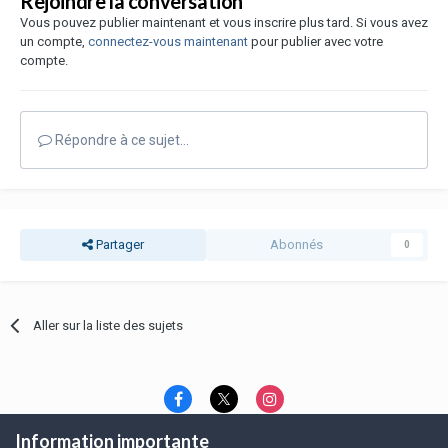
Rejoindre la conversation
Vous pouvez publier maintenant et vous inscrire plus tard. Si vous avez
un compte,
connectez-vous maintenant
pour publier avec votre
compte.
Répondre à ce sujet…
Partager
Abonnés
0
Aller sur la liste des sujets
Information importante
Langue
Thème
Politique de confidentialité