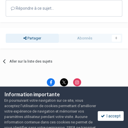
Répondre à ce sujet…
Partager
Abonnés
0
Aller sur la liste des sujets
Information importante
Langue
Thème
Politique de confidentialité
En poursuivant votre navigation sur ce site, vous
Nous contacter
Nous contacter
acceptez l’utilisation de cookies permettant d'améliorer
SRFA, l'association des amoureux du rat domestique
votre expérience de navigation et mémoriser vos
Powered by Invision Community
I accept
paramètres utilisateur pendant votre visite. Aucune
information contenue dans ces cookies ne permet de
vous identifier sans votre permission. SRFA ne transmet