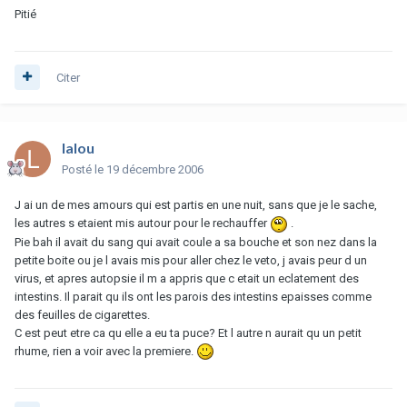
Pitié
Citer
lalou
Posté
le 19 décembre 2006
J ai un de mes amours qui est partis en une nuit, sans que je le sache,
les autres s etaient mis autour pour le rechauffer
.
Pie bah il avait du sang qui avait coule a sa bouche et son nez dans la
petite boite ou je l avais mis pour aller chez le veto, j avais peur d un
virus, et apres autopsie il m a appris que c etait un eclatement des
intestins. Il parait qu ils ont les parois des intestins epaisses comme
des feuilles de cigarettes.
C est peut etre ca qu elle a eu ta puce? Et l autre n aurait qu un petit
rhume, rien a voir avec la premiere.