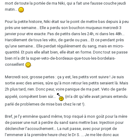
mort de toute la portée de ma Niki, qui a fait une fausse couche jeudi
matin...
Pour la petite histoire, Niki était sur le point de mettre bas depuis à peu
près une semaine... Elle a perdu son bouchon muqueux mercredi 3
janvier pour etre exacte. Pas de petits dans les 24h, ni dans les 48h...
Harcèlement de tous les véto, de garde ou pas... Et ce pendant près
qu'une semaine... Elle perdait régulièrement du sang, mais en micro-
quantité. Et puis elle allait bien, elle était en forme. Donc tout se passe
bien m'a dit la super-veto-de-bordeaux-que-tous-les-bordelais-
conseillent
.
Mercredi soir, grosse pertes : ça y est, les petits vont suivre ! Je suis
sortie avec des amies, sûre qu'à mon retour les petits seraient là. Mais
2h plus tard, rien. Donc peur, voire panique de ma part. Veto de garde
appelé, compétent bien sûr...
(m'a dit qu'elle avait jamais entendu
parlé de problemes de mise bas chez le rat !).
Bref, je l'y emmène quand même, trop risqué à mon goût pour la mère
de passer une nuit à perdre du sand sans mettre bas. Injection pour
déclencher l'accouchement... La nuit passe, avec pour projet de
l'emmener à la première heure chez le Dr S. ... Je me lèe donc aux