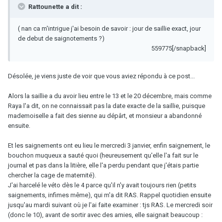
Rattounette a dit :
( nan ca m'intrigue j'ai besoin de savoir : jour de saillie exact, jour
de debut de saignotements ?)
559775[/snapback]
Désolée, je viens juste de voir que vous aviez répondu à ce post...
Alors la saillie a du avoir lieu entre le 13 et le 20 décembre, mais comme
Raya l'a dit, on ne connaissait pas la date exacte de la saillie, puisque
mademoiselle a fait des sienne au dépârt, et monsieur a abandonné
ensuite.
Et les saignements ont eu lieu le mercredi 3 janvier, enfin saignement, le
bouchon muqueux a sauté quoi (heureusement qu'elle l'a fait sur le
journal et pas dans la litière, elle l'a perdu pendant que j'étais partie
chercher la cage de maternité).
J'ai harcelé le véto dès le 4 parce qu'il n'y avait toujours rien (petits
saignements, infimes même), qui m'a dit RAS. Rappel quotidien ensuite
jusqu'au mardi suivant où je l'ai faite examiner : tjs RAS. Le mercredi soir
(donc le 10), avant de sortir avec des amies, elle saignait beaucoup :