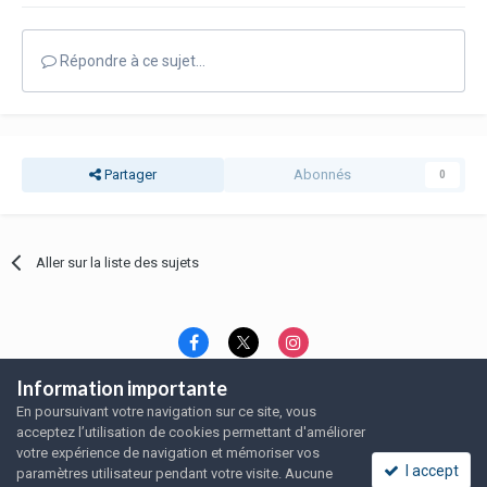
Répondre à ce sujet…
Partager
Abonnés
0
Aller sur la liste des sujets
Information importante
Langue
Thème
Politique de confidentialité
En poursuivant votre navigation sur ce site, vous
Nous contacter
Nous contacter
acceptez l’utilisation de cookies permettant d'améliorer
SRFA, l'association des amoureux du rat domestique
votre expérience de navigation et mémoriser vos
Powered by Invision Community
I accept
paramètres utilisateur pendant votre visite. Aucune