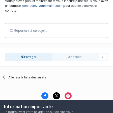
Vous pouvez publier maintenant et vous inscrire plus tard. Si vous avez
un compte,
connectez-vous maintenant
pour publier avec votre
compte.
Répondre à ce sujet…
Partager
Abonnés
0
Aller sur la liste des sujets
Information importante
Langue
Thème
Politique de confidentialité
En poursuivant votre navigation sur ce site, vous