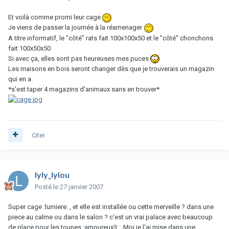
Et voilà comme promi leur cage
Je viens de passer la journée à la réamenager
A titre informatif, le "côté" rats fait 100x100x50 et le "côté" chonchons
fait 100x50x50
Si avec ça, elles sont pas heureuses mes puces
Les maisons en bois seront changer dès que je trouverais un magazin
qui en a.
*s'est taper 4 magazins d'animaux sans en trouver*
Citer
lyly_lylou
Posté
le 27 janvier 2007
Super cage :lumiere: , et elle est installée ou cette merveille ? dans une
piece au calme ou dans le salon ? c'est un vrai palace avec beaucoup
de place pour les tounes :amoureux3: . Moi je l'ai mise dans une