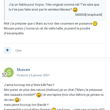
J'ai un faible pour Voyou. Très original comme rat! T'es sûre que
tu t'es pas faite avoir par le vendeur/éleveur?
560030[/snapback]
Mdr j'ai préçiser que c'étais au tour des couineurs en puisance
Mouais perso j'croise un rat de cette taille, je prend la poudre
d'escampette
Citer
Skaven
Posté
le 25 janvier 2007
J'aime bocoup tes p'tites bêb^tes !!
Moi perso en plus des ratous (malous) jai un chat ("Mais j'ai peuuuuur
des raaaaats moiiiiiii!!!"
) et une lapine (moi chui dehors jai jamais vu
de rats
)
mais jaime bocoup ton Bandit !!
il ressemble a ma Kahlan (lapine)
sauf que ....c'est pas un lapin xDD