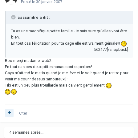
Posté
le 30 janvier 2007
cassandre a dit :
Tu as une magnifique petite famille. Je suis sure qu'elles vont être
bien.
En tout cas félicitation pour ta cage elle est vraiment géniale!!!
562177[/snapback]
Roo merçi madame :wub2:
En tout cas ces deux ptites nanas sont superbes!
Gaya m'attend le matin quand je me lève et le soir quand je rentre pour
venir me courir dessus :amoureux3:
Tiki est un peu plus trouillarde mais ca vient gentillement
Citer
4 semaines après...