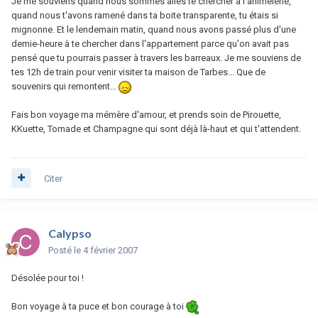
Je me souviens quand nous sommes allés te chercher à l'animelerie,
quand nous t'avons ramené dans ta boite transparente, tu étais si
mignonne. Et le lendemain matin, quand nous avons passé plus d'une
demie-heure à te chercher dans l'appartement parce qu'on avait pas
pensé que tu pourrais passer à travers les barreaux. Je me souviens de
tes 12h de train pour venir visiter ta maison de Tarbes... Que de
souvenirs qui remontent...
Fais bon voyage ma mémère d'amour, et prends soin de Pirouette,
KKuette, Tornade et Champagne qui sont déjà là-haut et qui t'attendent.
Citer
Calypso
Posté
le 4 février 2007
Désolée pour toi !
Bon voyage à ta puce et bon courage à toi