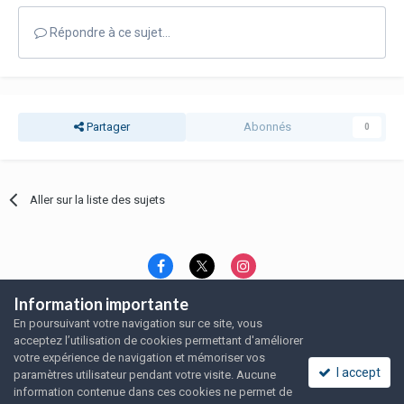
Répondre à ce sujet…
Partager
Abonnés
0
Aller sur la liste des sujets
Information importante
Langue
Thème
Politique de confidentialité
En poursuivant votre navigation sur ce site, vous
Nous contacter
Nous contacter
acceptez l’utilisation de cookies permettant d'améliorer
SRFA, l'association des amoureux du rat domestique
votre expérience de navigation et mémoriser vos
Powered by Invision Community
I accept
paramètres utilisateur pendant votre visite. Aucune
information contenue dans ces cookies ne permet de