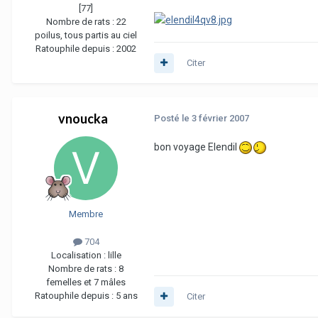
[77]
Nombre de rats :
22
poilus, tous partis au ciel
Ratouphile depuis :
2002
Citer
vnoucka
Posté
le 3 février 2007
bon voyage Elendil
Membre
704
Localisation :
lille
Nombre de rats :
8
femelles et 7 mâles
Ratouphile depuis :
5 ans
Citer