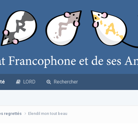
té
LORD
Rechercher
es regrettés
Elendil mon tout beau