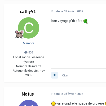
cathy91
Posté
le 3 février 2007
bon voyage p'tit père
Membre
509
Localisation :
essonne
(yerres)
Nombre de rats :
2
Ratouphile depuis :
nov
2005
Citer
Notus
Posté
le 3 février 2007
va rejoindre le nuage de gruyere