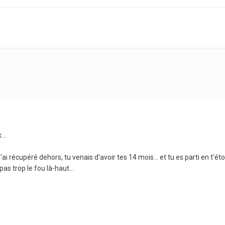
...
ai récupéré dehors, tu venais d'avoir tes 14 mois... et tu es parti en t'étou
as trop le fou là-haut...