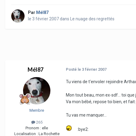
Par
Mél87
le 3 février 2007
dans
Le nuage des regrettés
Mél87
Posté
le 3 février 2007
Tu viens de t'envoler rejoindre Arthax
Mon tout beau, mon ex-sdf... toi que j'
Va mon bébé, repose toi bien, et fait p
Membre
Tu vas me manquer...
265
Pronom :
elle
:bye2:
Localisation :
La Rochette