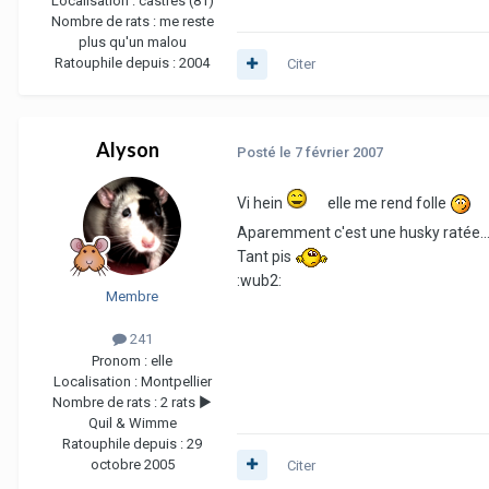
Localisation :
castres (81)
Nombre de rats :
me reste
plus qu'un malou
Ratouphile depuis :
2004
Citer
Alyson
Posté
le 7 février 2007
Vi hein
elle me rend folle
Aparemment c'est une husky ratée... 
Tant pis
:wub2:
Membre
241
Pronom :
elle
Localisation :
Montpellier
Nombre de rats :
2 rats ►
Quil & Wimme
Ratouphile depuis :
29
octobre 2005
Citer