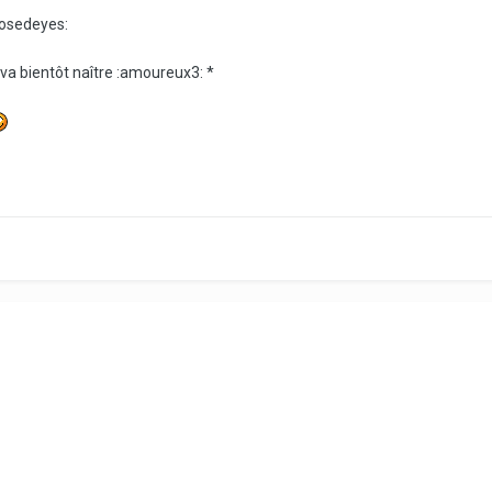
closedeyes:
va bientôt naître :amoureux3: *