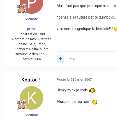
Mais faut pas que je craque moi.... :
*pense à sa future petite dumbo qui 
Membre
vraiment magnifique ta bestiole!!!!!
281
Localisation :
albi
Nombre de rats :
5 rattes :
Tartine, Gaïa, Erèbe,
Thétys et Rastakouère
Ratouphile depuis :
13
octore 2006
Citer
Koutou !
Posté
le 7 février 2007
Husky mink je crois
Alors, kinder ou non ?
Membre