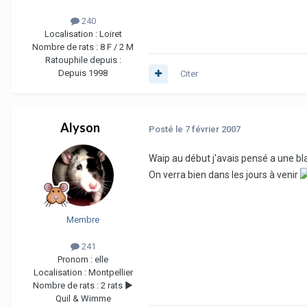
240
Localisation :
Loiret
Nombre de rats :
8 F / 2 M
Ratouphile depuis :
Depuis 1998
Citer
Alyson
Posté
le 7 février 2007
Waip au début j'avais pensé a une bl
On verra bien dans les jours à venir
Membre
241
Pronom :
elle
Localisation :
Montpellier
Nombre de rats :
2 rats ►
Quil & Wimme