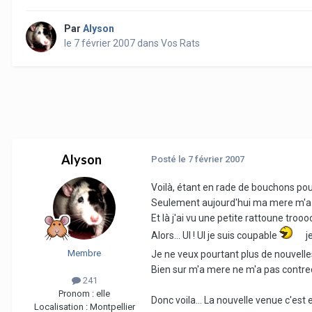
Par
Alyson
le 7 février 2007
dans
Vos Rats
Alyson
Posté
le 7 février 2007
Voilà, étant en rade de bouchons pour
Seulement aujourd'hui ma mere m'a acc
Et là j'ai vu une petite rattoune tro
Alors... UI ! UI je suis coupable
j
Membre
Je ne veux pourtant plus de nouvelles
Bien sur m'a mere ne m'a pas contredit
241
Pronom :
elle
Donc voila... La nouvelle venue c'est el
Localisation :
Montpellier