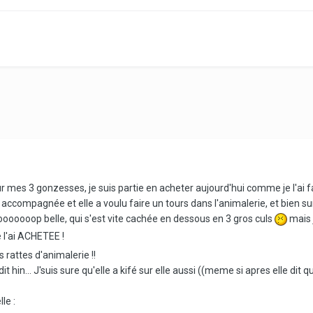
 mes 3 gonzesses, je suis partie en acheter aujourd'hui comme je l'ai f
ompagnée et elle a voulu faire un tours dans l'animalerie, et bien sur l'
ooooooooop belle, qui s'est vite cachée en dessous en 3 gros culs
mais j
e l'ai ACHETEE !
 rattes d'animalerie !!
 hin... J'suis sure qu'elle a kifé sur elle aussi ((meme si apres elle dit q
le :