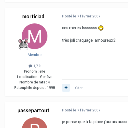
morticiad
Posté
le 7 février 2007
ces mères tsssssss
très joli craquage :amoureux3:
Membre
1,7 k
Pronom :
elle
Localisation :
Genève
Nombre de rats :
4
Ratouphile depuis :
1998
Citer
passepartout
Posté
le 7 février 2007
je pense que à ta place j'aurais aussi c