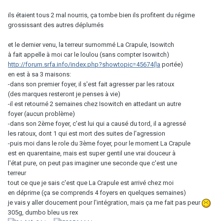
ils étaient tous 2 mal nourris, ça tombe bien ils profitent du régime
grossissant des autres déplumés
et le dernier venu, la terreur surnommé La Crapule, Isowitch
à fait appelle à moi car le loulou (sans compter Isowitch)
http://forum.srfa.info/index.php?showtopic=45674(la
portée)
en est à sa 3 maisons:
-dans son premier foyer, il s'est fait agresser par les ratoux
(des marques resteront je penses à vie)
-il est retourné 2 semaines chez Isowitch en attedant un autre
foyer (aucun problème)
-dans son 2ème foyer, c'est lui qui a causé du tord, il a agressé
les ratoux, dont 1 qui est mort des suites de l'agression
-puis moi dans le role du 3ème foyer, pour le moment La Crapule
est en quarentaine, mais est super gentil une vrai douceur à
l'état pure, on peut pas imaginer une seconde que c'est une
terreur
tout ce que je sais c'est que La Crapule est arrivé chez moi
en déprime (ça se comprends 4 foyers en quelques semaines)
je vais y aller doucement pour l'intégration, mais ça me fait pas peur
305g, dumbo bleu us rex