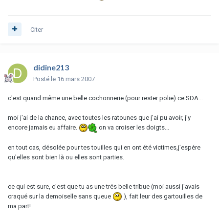
Citer
didine213
Posté
le 16 mars 2007
c'est quand même une belle cochonnerie (pour rester polie) ce SDA...
moi j'ai de la chance, avec toutes les ratounes que j'ai pu avoir, j'y
encore jamais eu affaire.
on va croiser les doigts...
en tout cas, désolée pour tes touilles qui en ont été victimes,j'espére
qu'elles sont bien là ou elles sont parties.
ce qui est sure, c'est que tu as une trés belle tribue (moi aussi j'avais
craqué sur la demoiselle sans queue
), fait leur des gartouilles de
ma part!