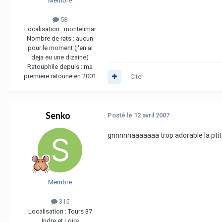
Membre
58
Localisation :
montelimar
Nombre de rats :
aucun
pour le moment (j'en ai
deja eu une dizaine)
Ratouphile depuis :
ma
premiere ratoune en 2001
Citer
Senko
Posté
le 12 avril 2007
gnnnnnaaaaaaa trop adorable la ptit
Membre
315
Localisation :
Tours 37
Indre et Loire