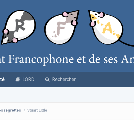
té
LORD
Rechercher
es regrettés
Stuart Little