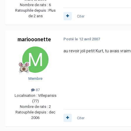
Nombre de rats :
6
Ratouphile depuis :
Plus
de 2 ans
Citer
mariooonette
Posté
le 12 avril 2007
au revoir joli petit Kurt, tu avais vr
Membre
87
Localisation :
Villeparisis
(77)
Nombre de rats :
2
Ratouphile depuis :
dec
2006
Citer