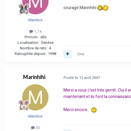
courage Marinhihi
Membre
1,7 k
Pronom :
elle
Localisation :
Genève
Nombre de rats :
4
Ratouphile depuis :
1998
Citer
Marinhihi
Posté
le 12 avril 2007
Merci a vous c'est très gentil...Oui i
maintenant et ils font la connaissanc
Merci encore...
Membre
35