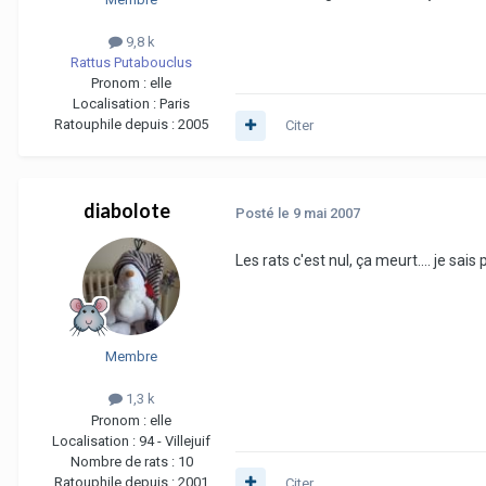
9,8 k
Rattus Putabouclus
Pronom :
elle
Localisation :
Paris
Ratouphile depuis :
2005
Citer
diabolote
Posté
le 9 mai 2007
Les rats c'est nul, ça meurt.... je sai
Membre
1,3 k
Pronom :
elle
Localisation :
94 - Villejuif
Nombre de rats :
10
Ratouphile depuis :
2001
Citer