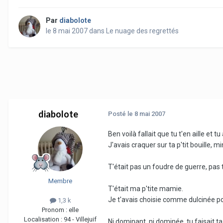
Par
diabolote
le 8 mai 2007
dans
Le nuage des regrettés
diabolote
Posté
le 8 mai 2007
Ben voilà fallait que tu t'en aille et tu
J'avais craquer sur ta p'tit bouille, m
T'était pas un foudre de guerre, pas
Membre
T'était ma p'tite mamie.
Je t'avais choisie comme dulcinée po
1,3 k
Pronom :
elle
Localisation :
94 - Villejuif
Ni dominant, ni dominée, tu faisait ta