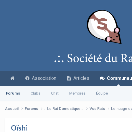
Association
Articles
Communau
Forums
Clubs
Chat
Membres
Équipe
Accueil
Forums
.: Le Rat Domestique :.
Vos Rats
Le nuage d
Oïshi