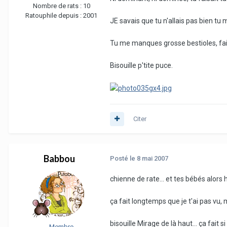
Nombre de rats :
10
Ratouphile depuis :
2001
JE savais que tu n'allais pas bien tu m
Tu me manques grosse bestioles, fait 
Bisouille p'tite puce.
Citer
Babbou
Posté
le 8 mai 2007
chienne de rate... et tes bébés alors h
ça fait longtemps que je t'ai pas vu
bisouille Mirage de là haut... ça fait s
Membre