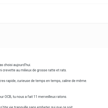
 as choisi aujourd'hui.
ini crevette au milieux de grosse ratte et rats.
 tres rapide, curieuse de temps en temps, caline de même.
ur OCB, tu nous a fait 11 merveilleux ratons.
 p'tite vie tranquille sans embeter qui que ce soit.