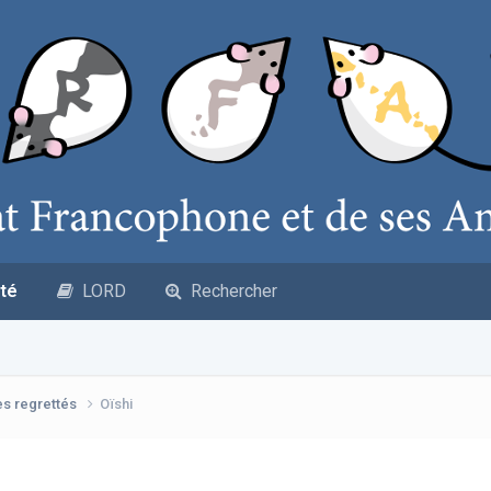
té
LORD
Rechercher
es regrettés
Oïshi