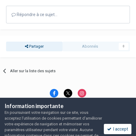
Répondre à ce sujet…
Partager
Abonnés
0
Aller sur la liste des sujets
Information importante
Langue
Thème
Politique de confidentialité
En poursuivant votre navigation sur ce site, vous
Nous contacter
Nous contacter
acceptez l’utilisation de cookies permettant d'améliorer
SRFA, l'association des amoureux du rat domestique
votre expérience de navigation et mémoriser vos
Powered by Invision Community
I accept
paramètres utilisateur pendant votre visite. Aucune
information contenue dans ces cookies ne permet de