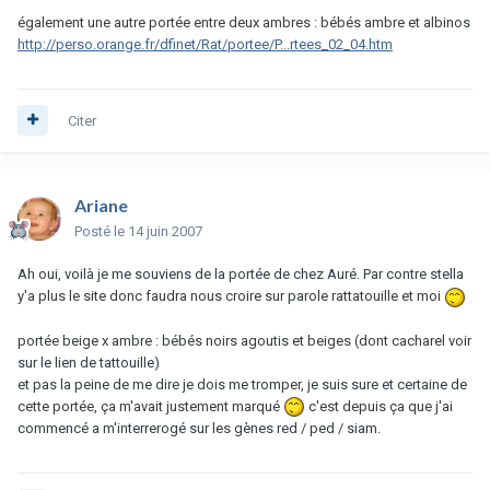
également une autre portée entre deux ambres : bébés ambre et albinos
http://perso.orange.fr/dfinet/Rat/portee/P...rtees_02_04.htm
Citer
Ariane
Posté
le 14 juin 2007
Ah oui, voilà je me souviens de la portée de chez Auré. Par contre stella
y'a plus le site donc faudra nous croire sur parole rattatouille et moi
portée beige x ambre : bébés noirs agoutis et beiges (dont cacharel voir
sur le lien de tattouille)
et pas la peine de me dire je dois me tromper, je suis sure et certaine de
cette portée, ça m'avait justement marqué
c'est depuis ça que j'ai
commencé a m'interrerogé sur les gènes red / ped / siam.