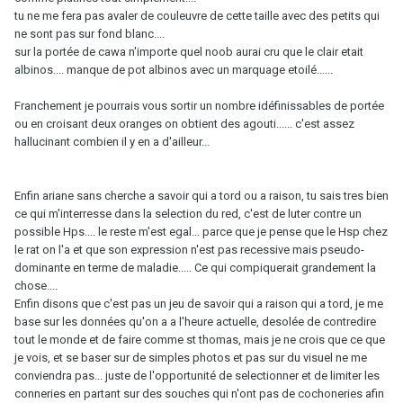
tu ne me fera pas avaler de couleuvre de cette taille avec des petits qui
ne sont pas sur fond blanc....
sur la portée de cawa n'importe quel noob aurai cru que le clair etait
albinos.... manque de pot albinos avec un marquage etoilé......
Franchement je pourrais vous sortir un nombre idéfinissables de portée
ou en croisant deux oranges on obtient des agouti...... c'est assez
hallucinant combien il y en a d'ailleur...
Enfin ariane sans cherche a savoir qui a tord ou a raison, tu sais tres bien
ce qui m'interresse dans la selection du red, c'est de luter contre un
possible Hps.... le reste m'est egal... parce que je pense que le Hsp chez
le rat on l'a et que son expression n'est pas recessive mais pseudo-
dominante en terme de maladie..... Ce qui compiquerait grandement la
chose....
Enfin disons que c'est pas un jeu de savoir qui a raison qui a tord, je me
base sur les données qu'on a a l'heure actuelle, desolée de contredire
tout le monde et de faire comme st thomas, mais je ne crois que ce que
je vois, et se baser sur de simples photos et pas sur du visuel ne me
conviendra pas... juste de l'opportunité de selectionner et de limiter les
conneries en partant sur des souches qui n'ont pas de cochoneries afin