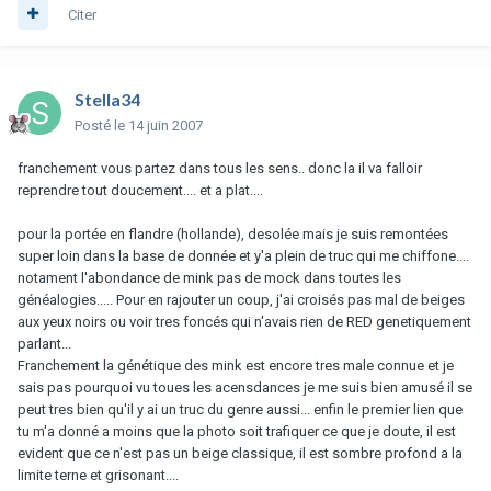
Citer
Stella34
Posté
le 14 juin 2007
franchement vous partez dans tous les sens.. donc la il va falloir
reprendre tout doucement.... et a plat....
pour la portée en flandre (hollande), desolée mais je suis remontées
super loin dans la base de donnée et y'a plein de truc qui me chiffone....
notament l'abondance de mink pas de mock dans toutes les
généalogies..... Pour en rajouter un coup, j'ai croisés pas mal de beiges
aux yeux noirs ou voir tres foncés qui n'avais rien de RED genetiquement
parlant...
Franchement la génétique des mink est encore tres male connue et je
sais pas pourquoi vu toues les acensdances je me suis bien amusé il se
peut tres bien qu'il y ai un truc du genre aussi... enfin le premier lien que
tu m'a donné a moins que la photo soit trafiquer ce que je doute, il est
evident que ce n'est pas un beige classique, il est sombre profond a la
limite terne et grisonant....