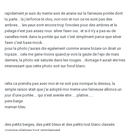
rapidement je suis du meme avis de ariane sur la fameuse portée dont
tu parle... la j'enfonce le clou, non non et non ce ne sont pas des
ambres.... les yeux sont encore trop foncées pour des ambres et le
pelage n'est pas assez roux. silver fawn oui.. et si il n'y a pas eu de
canelles mink dans la portée qui suit c'est simplment parce que silver
fawn c'est base mock...
pour la photo j'aurais dis egalement comme ariane bizare on dirait un
topaze... cela me gene moins quand je vois la geule de l'epi de mais
derriere, la photo est saturée dans les rouges... domage il aurait ete tres
interressant que cette photo soit sur fond blanc.
ratta ca prendra pas avec moi et ne soit pas ironique la dessus, la
simple raison etait que j'ai adopté moi meme une fameuse albinos un
jour d'une portée.... qui s'est averée etre .... platine......
pere beige
maman bleu
des petits beiges, des petit bleux et des petits tout blanc classés
comme platines tout simplement....