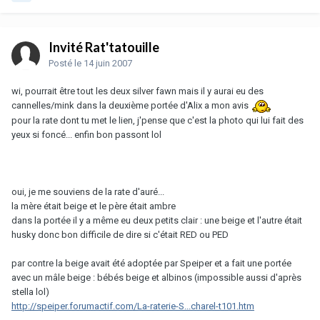
Invité Rat'tatouille
Posté
le 14 juin 2007
wi, pourrait être tout les deux silver fawn mais il y aurai eu des
cannelles/mink dans la deuxième portée d'Alix a mon avis
pour la rate dont tu met le lien, j'pense que c'est la photo qui lui fait des
yeux si foncé... enfin bon passont lol
oui, je me souviens de la rate d'auré...
la mère était beige et le père était ambre
dans la portée il y a même eu deux petits clair : une beige et l'autre était
husky donc bon difficile de dire si c'était RED ou PED
par contre la beige avait été adoptée par Speiper et a fait une portée
avec un mâle beige : bébés beige et albinos (impossible aussi d'après
stella lol)
http://speiper.forumactif.com/La-raterie-S...charel-t101.htm