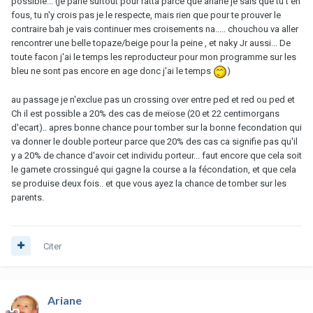
possible... (je parle surtout pour ratta parce que ariane je sais que tu t'en
fous, tu n'y crois pas je le respecte, mais rien que pour te prouver le
contraire bah je vais continuer mes croisements na..... chouchou va aller
rencontrer une belle topaze/beige pour la peine , et naky Jr aussi... De
toute facon j'ai le temps les reproducteur pour mon programme sur les
bleu ne sont pas encore en age donc j'ai le temps
)
au passage je n'exclue pas un crossing over entre ped et red ou ped et
Ch il est possible a 20% des cas de meïose (20 et 22 centimorgans
d'ecart).. apres bonne chance pour tomber sur la bonne fecondation qui
va donner le double porteur parce que 20% des cas ca signifie pas qu'il
y a 20% de chance d'avoir cet individu porteur... faut encore que cela soit
le gamete crossingué qui gagne la course a la fécondation, et que cela
se produise deux fois.. et que vous ayez la chance de tomber sur les
parents.
Citer
Ariane