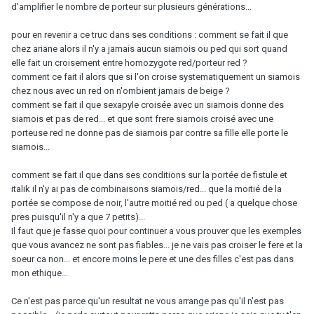
d'amplifier le nombre de porteur sur plusieurs générations...
pour en revenir a ce truc dans ses conditions : comment se fait il que
chez ariane alors il n'y a jamais aucun siamois ou ped qui sort quand
elle fait un croisement entre homozygote red/porteur red ?
comment ce fait il alors que si l'on croise systematiquement un siamois
chez nous avec un red on n'ombient jamais de beige ?
comment se fait il que sexapyle croisée avec un siamois donne des
siamois et pas de red... et que sont frere siamois croisé avec une
porteuse red ne donne pas de siamois par contre sa fille elle porte le
siamois...
comment se fait il que dans ses conditions sur la portée de fistule et
italik il n'y ai pas de combinaisons siamois/red... que la moitié de la
portée se compose de noir, l'autre moitié red ou ped ( a quelque chose
pres puisqu'il n'y a que 7 petits)...
Il faut que je fasse quoi pour continuer a vous prouver que les exemples
que vous avancez ne sont pas fiables... je ne vais pas croiser le fere et la
soeur ca non... et encore moins le pere et une des filles c'est pas dans
mon ethique...
Ce n'est pas parce qu'un resultat ne vous arrange pas qu'il n'est pas