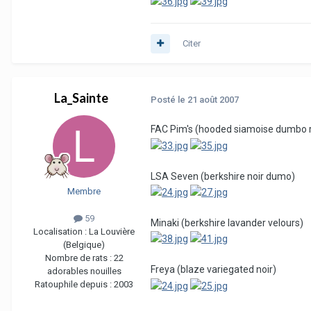
Citer
La_Sainte
Posté
le 21 août 2007
FAC Pim's (hooded siamoise dumbo 
LSA Seven (berkshire noir dumo)
Membre
59
Minaki (berkshire lavander velours)
Localisation :
La Louvière
(Belgique)
Nombre de rats :
22
Freya (blaze variegated noir)
adorables nouilles
Ratouphile depuis :
2003