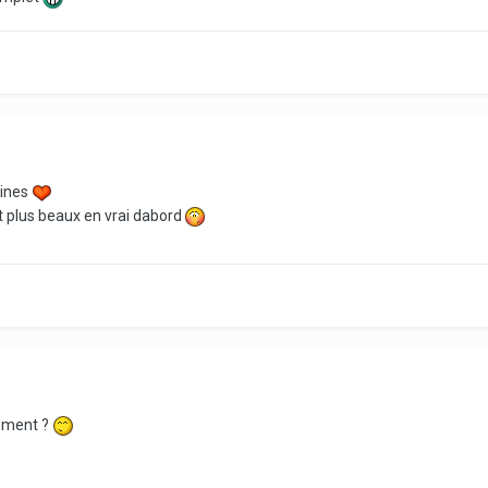
dines
t plus beaux en vrai dabord
tement ?