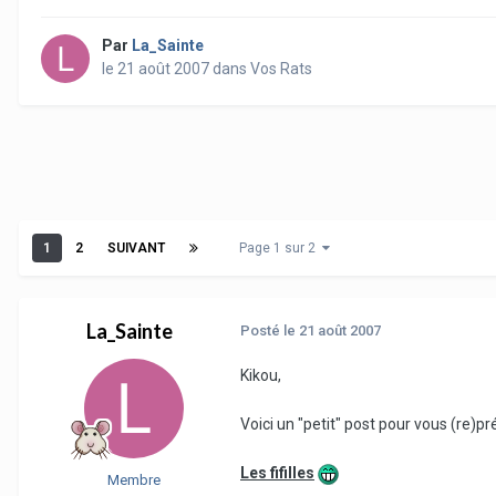
Par
La_Sainte
le 21 août 2007
dans
Vos Rats
1
2
SUIVANT
Page 1 sur 2
La_Sainte
Posté
le 21 août 2007
Kikou,
Voici un "petit" post pour vous (re)p
Les fifilles
Membre