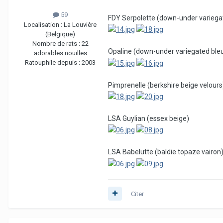
59
FDY Serpolette (down-under variega
Localisation :
La Louvière
(Belgique)
Nombre de rats :
22
Opaline (down-under variegated bleu
adorables nouilles
Ratouphile depuis :
2003
Pimprenelle (berkshire beige velours
LSA Guylian (essex beige)
LSA Babelutte (baldie topaze vairon
Citer