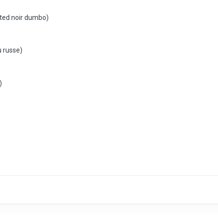
ted noir dumbo)
 russe)
)
)