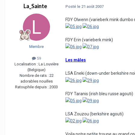
La_Sainte
Posté
le 21 août 2007
FDY Olwenn (varieberk mink dumbo 
FDY Erin (varieberk mink)
Membre
59
Les mâles
Localisation :
La Louvière
(Belgique)
LSA Eneki (down-under berkshire noi
Nombre de rats :
22
adorables nouilles
Ratouphile depuis :
2003
FDY Taranis (irish bleu russe agouti)
LSA Zouzou (berkshire agouti)
Voila notre petite troupe au grand 