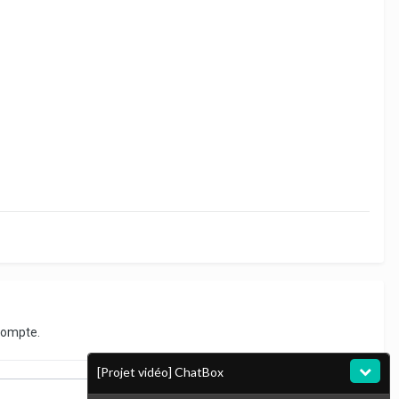
compte.
[Projet vidéo] ChatBox