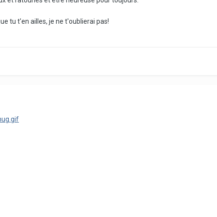
ux et ratounes et être heureuse pour toujours.
e tu t'en ailles, je ne t'oublierai pas!