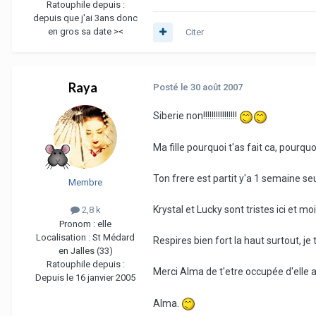
Ratouphile depuis :
depuis que j'ai 3ans donc
en gros sa date ><
Citer
Raya
Posté
le 30 août 2007
Siberie non!!!!!!!!!!!!!!!!
Ma fille pourquoi t'as fait ca, pourquoi.
Ton frere est partit y'a 1 semaine seul
Membre
Krystal et Lucky sont tristes ici et m
2,8 k
Pronom :
elle
Localisation :
St Médard
Respires bien fort la haut surtout, je 
en Jalles (33)
Ratouphile depuis :
Merci Alma de t'etre occupée d'elle 
Depuis le 16 janvier 2005
Alma.