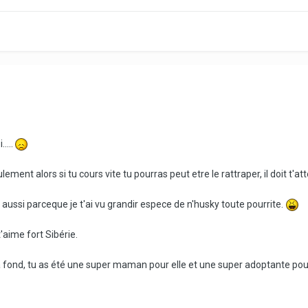
....
ement alors si tu cours vite tu pourras peut etre le rattraper, il doit t'at
oi aussi parceque je t'ai vu grandir espece de n'husky toute pourrite.
t'aime fort Sibérie.
a fond, tu as été une super maman pour elle et une super adoptante po