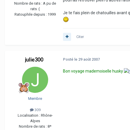
pourras retrouver plein d'autres rato
Nombre de rats :
A pu de
rats :(
Je te fais plein de chatouilles avant qu
Ratouphile depuis :
1999
Citer
julie300
Posté
le 29 août 2007
Bon voyage mademoiselle husky
Membre
309
Localisation :
Rhône-
Alpes
Nombre de rats :
8*