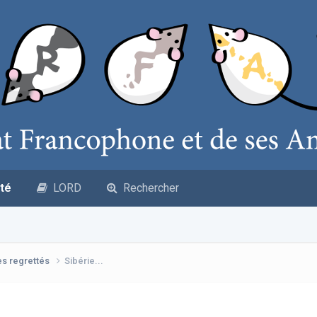
té
LORD
Rechercher
es regrettés
Sibérie...